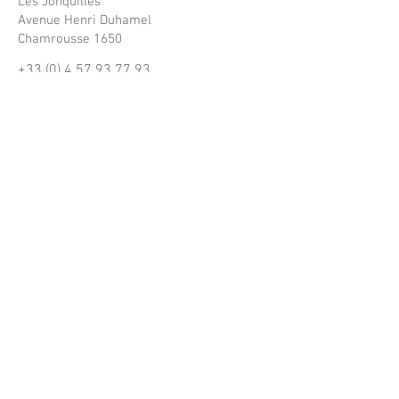
Les Jonquilles
Avenue Henri Duhamel
Chamrousse 1650
+33 (0) 4 57 93 77 93
ADRESSE
38410 Chamrousse
Mentions légales
Politique en matière de cookies
Politique de confidentialité